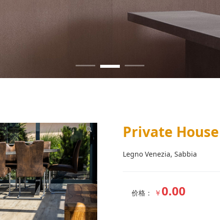
rín
Private Hous
Legno Venezia, Sabbia
0.00
￥
价格：