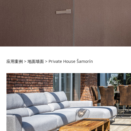
Private House Šamo
应用案例
>
地面墙面
>
Private House Šamorín