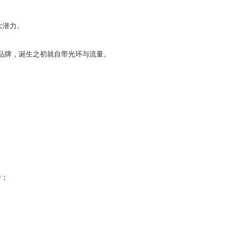
大潜力。
ONE等品牌，诞生之初就自带光环与流量。
持；