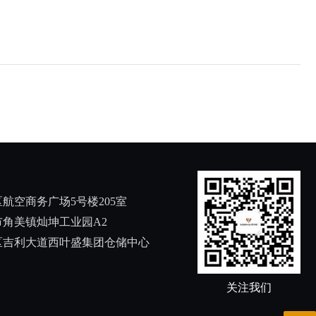
航空商务广场5号楼205室
角美镇灿坤工业园A2
区吉利大道西叶盛集团仓储中心
关注我们